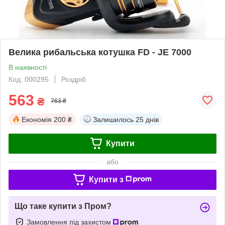
Велика рибальська котушка FD - JE 7000
В наявності
Код: 000295
Роздріб
563
₴
763 ₴
Економія
200 ₴
Залишилось
25 днів
Купити
або
Купити з
Що таке купити з Пром?
Замовлення під захистом