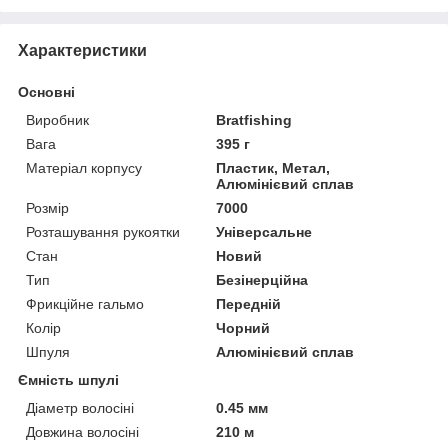
Характеристики
Основні
Виробник
Bratfishing
Вага
395 г
Матеріал корпусу
Пластик, Метал,
Алюмінієвий сплав
Розмір
7000
Розташування рукоятки
Універсальне
Стан
Новий
Тип
Безінерційна
Фрикційне гальмо
Передній
Колір
Чорний
Шпуля
Алюмінієвий сплав
Ємність шпулі
Діаметр волосіні
0.45 мм
Довжина волосіні
210 м