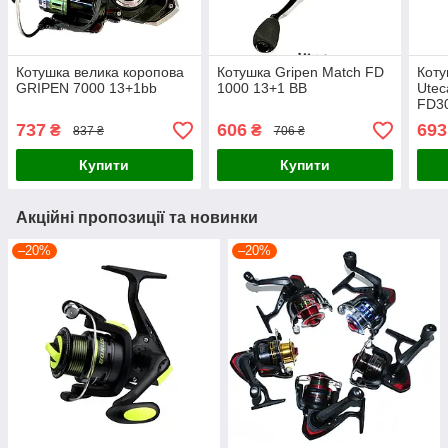
Котушка велика коропова
Котушка Gripen Match FD
Коту
GRIPEN 7000 13+1bb
1000 13+1 BB
Ute
FD30
пода
737
606
693
₴
₴
837 ₴
706 ₴
Купити
Купити
Акційні пропозиції та новинки
–20%
–20%