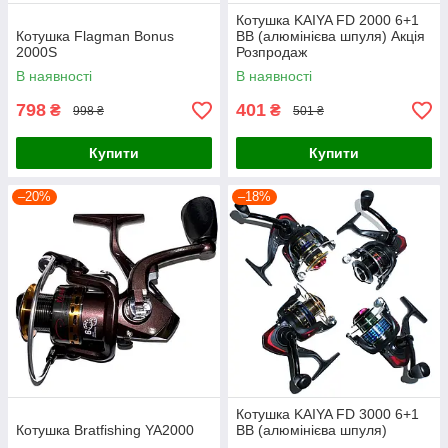
Котушка KAIYA FD 2000 6+1
Котушка Flagman Bonus
BB (алюмінієва шпуля) Акція
2000S
Розпродаж
В наявності
В наявності
798
401
₴
₴
998 ₴
501 ₴
Купити
Купити
–20%
–18%
Котушка KAIYA FD 3000 6+1
Котушка Bratfishing YA2000
BB (алюмінієва шпуля)