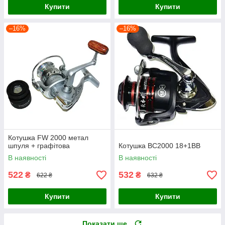
Купити
Купити
–16%
–16%
Котушка FW 2000 метал
шпуля + графітова
Котушка BC2000 18+1BB
В наявності
В наявності
522
532
₴
₴
622 ₴
632 ₴
Купити
Купити
Показати ще