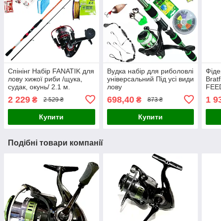
Спінінг Набір FANATIK для
Вудка набір для риболовлі
Фіде
лову хижої риби /щука,
універсальний Під усі види
Brat
судак, окунь/ 2.1 м.
лову
FEED
2 229
698,40
1 9
₴
₴
2 529 ₴
873 ₴
Купити
Купити
Подібні товари компанії