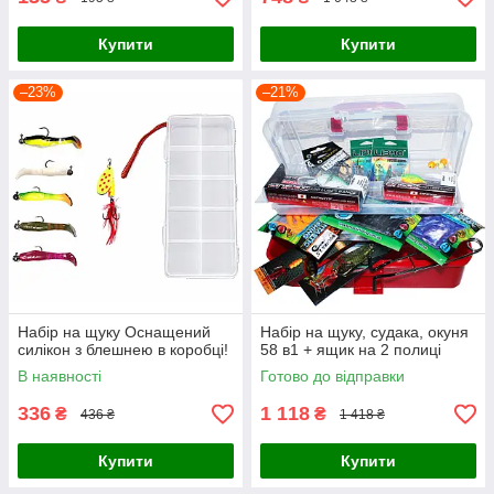
Купити
Купити
–23%
–21%
Набір на щуку Оснащений
Набір на щуку, судака, окуня
силікон з блешнею в коробці!
58 в1 + ящик на 2 полиці
В наявності
Готово до відправки
336
1 118
₴
₴
436 ₴
1 418 ₴
Купити
Купити