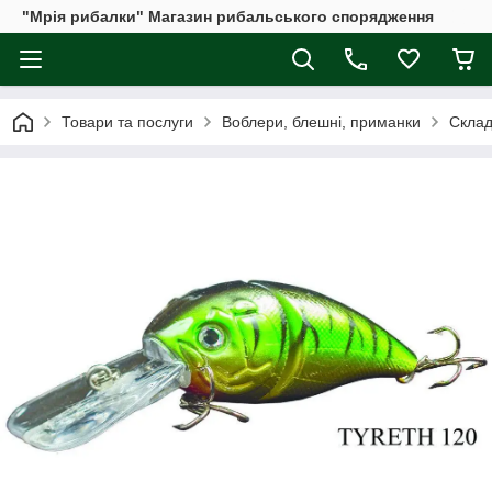
"Мрія рибалки" Магазин рибальського спорядження
Товари та послуги
Воблери, блешні, приманки
Склад