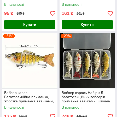
В наявності
В наявності
95
161
₴
₴
195 ₴
261 ₴
Купити
Купити
–31%
–29%
Воблер карась
Воблер карась Набір з 5
Багатосекційна приманка,
багатосекційних воблерів
жорстка приманка з гачками,
приманка з гачками, штучна
штучна рибальська приманка
рибальська приманка
В наявності
В наявності
135
748
₴
₴
195 ₴
1 048 ₴