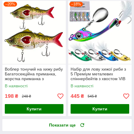
–20%
–18%
Воблер тонучий на хижу рибу
Набір для лову хижої риби з
Багатосекційна приманка,
5 Преміум металевих
жорстка приманка з
спіннербейтів з хвостом VIB
пропелером і гачками
В наявності
В наявності
198
445
₴
₴
248 ₴
545 ₴
Купити
Купити
Показати ще