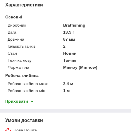
Характеристики
Основні
Виробник
Bratfishing
Вага
13.5 г
Довжина
87 мм
Кількість гачків
2
Стан
Новий
Техніка лову
Твічінг
Форма тіла
Мінноу (Minnow)
Робоча глибина
Робоча глибина макс.
2.4 м
Робоча глибина мін.
1 м
Приховати
Умови доставки
Нова Пошта