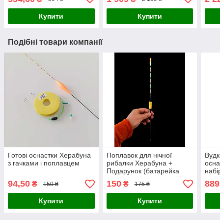
Купити
Купити
Подібні товари компанії
Готові оснастки Херабуна
Поплавок для нічної
Вудк
з гачками і поплавцем
рибалки Херабуна +
осна
Подарунок (батарейка
наб
CR425)
94,50
150
889
₴
₴
150 ₴
175 ₴
Купити
Купити