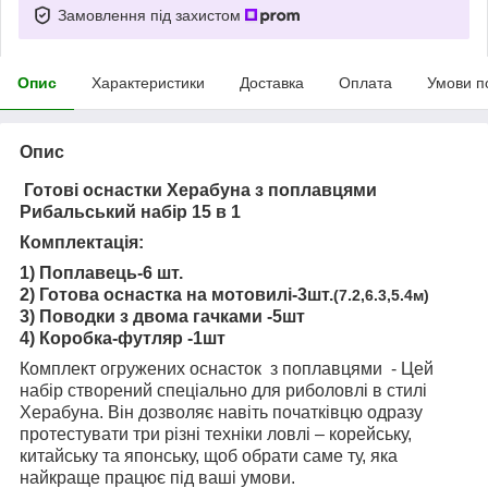
Замовлення під захистом
Опис
Характеристики
Доставка
Оплата
Умови п
Опис
Готові оснастки Херабуна з поплавцями
Рибальський набір 15 в 1
Комплектація:
1) Поплавець-6 шт.
2) Готова оснастка на мотовилі-3шт.
(7.2,6.3,5.4м)
3) Поводки з двома гачками -5шт
4) Коробка-футляр -1шт
Комплект огружених оснасток з поплавцями - Цей
набір створений спеціально для риболовлі в стилі
Херабуна. Він дозволяє навіть початківцю одразу
протестувати три різні техніки ловлі – корейську,
китайську та японську, щоб обрати саме ту, яка
найкраще працює під ваші умови.