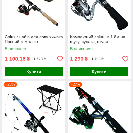
Спінінг набір для лову хижака
Компактний спіннінг 1.8м на
Повний комплект
щуку, судака, окуня
В наявності
В наявності
1 100,16
1 290
₴
₴
1 528 ₴
1 790 ₴
Купити
Купити
–28%
–27%