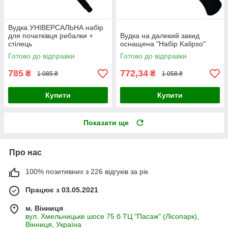
Вудка УНІВЕРСАЛЬНА набір
для початківця рибалки +
Вудка на далекий закид
стілець
оснащена "Набір Kalipso"
Готово до відправки
Готово до відправки
785
772,34
₴
₴
1 085 ₴
1 058 ₴
Купити
Купити
Показати ще
Про нас
100% позитивних з 226 відгуків за рік
Працює з 03.05.2021
м. Вінниця
вул. Хмельницьке шосе 75 б ТЦ "Пасаж" (Лісопарк),
Вінниця, Україна