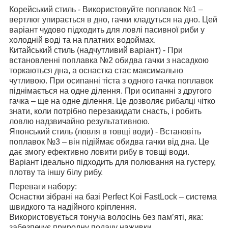
Корейський стиль - Використовуйте поплавок №1 –
вертлюг упирається в дно, гачки кладуться на дно. Цей
варіант чудово підходить для ловлі пасивної риби у
холодній воді та на платних водоймах.
Китайський стиль (надчутливий варіант) - При
встановленні поплавка №2 обидва гачки з насадкою
торкаються дна, а оснастка стає максимально
чутливою. При осипанні тіста з одного гачка поплавок
піднімається на одне ділення. При осипанні з другого
гачка – ще на одне ділення. Це дозволяє рибалці чітко
знати, коли потрібно перезакидати снасть, і робить
ловлю надзвичайно результативною.
Японський стиль (ловля в товщі води) - Встановіть
поплавок №3 – він підіймає обидва гачки від дна. Це
дає змогу ефективно ловити рибу в товщі води.
Варіант ідеально підходить для полювання на густеру,
плотву та іншу білу рибу.
Переваги набору:
Оснастки зібрані на базі Perfect Koi FastLock – система
швидкого та надійного кріплення.
Використовується тонуча волосінь без пам’яті, яка:
забезпечує природну подачу наживки,