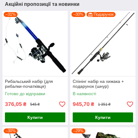
Акційні пропозиції та новинки
–31%
–30%
Подарунок
Рибальський набір (для
Спінінг набір на хижака +
рибалки-початківця)
подарунок (шнур)
Готово до відправки
В наявності
376,05
945,70
₴
₴
545 ₴
1 351 ₴
Купити
Купити
–30%
–29%