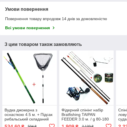
Умови повернення
Повернення товару впродовж 14 днів за домовленістю
Всі умови повернення
З цим товаром також замовляють
Вудка джокерна з
Фідерний спінінг набір
Спін
оснасткою 4.5 м. + Підсак
Bratfishing TAIPAN
лову
рибальський складаний
FEEDER 3.0 м. / g 80-180
суда
534,60
1 909
2 2
₴
₴
594 ₴
2 139 ₴