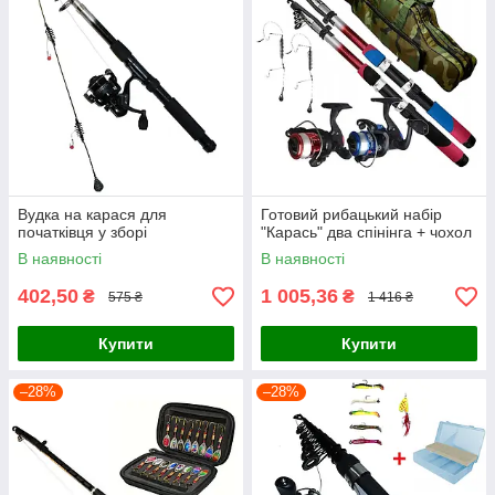
Вудка на карася для
Готовий рибацький набір
початківця у зборі
"Карась" два спінінга + чохол
В наявності
В наявності
402,50
1 005,36
₴
₴
575 ₴
1 416 ₴
Купити
Купити
–28%
–28%