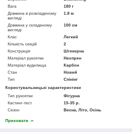
Вага
180 г
Довжина в розкладеному
1.8 м
вигляді
Довжина у складеному
100 см
вигляді
Клас
Легкий
Кількість секцій
2
Конструкція
Штекерна
Матеріал рукоятки
Неопрен
Матеріал вудилища
Карбон
Стан
Новий
Тип
Спінінг
Користувальницькі характеристики
Тип рукоятки
Фігурна
Кастинг-тест
15-35 р.
Сезон
Весна, Літо, Осінь
Приховати