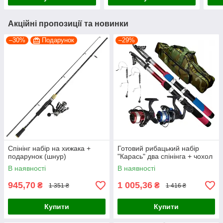
Акційні пропозиції та новинки
–30%
Подарунок
–29%
Спінінг набір на хижака +
Готовий рибацький набір
подарунок (шнур)
"Карась" два спінінга + чохол
В наявності
В наявності
945,70
1 005,36
₴
₴
1 351 ₴
1 416 ₴
Купити
Купити