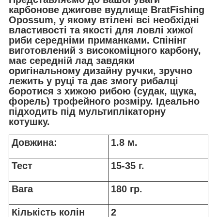
карбонове джигове вудлище BratFishing
Opossum, у якому втілені всі необхідні
властивості та якості для ловлі хижої
риби середніми приманками. Спінінг
виготовлений з високоміцного карбону,
має середній лад завдяки
оригінальному дизайну ручки, зручно
лежить у руці та дає змогу рибалці
боротися з хижою рибою (судак, щука,
форель) трофейного розміру. Ідеально
підходить під мультиплікаторну
котушку.
Довжина:
1.8 м.
Тест
15-35 г.
Вага
180 гр.
Кількість колін
2