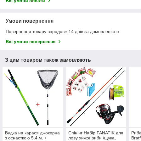
Всі умови оплати
Умови повернення
Повернення товару впродовж 14 днів за домовленістю
Всі умови повернення
З цим товаром також замовляють
Вудка на карася джокерна
Спінінг Набір FANATIK для
Риба
з оснасткою 5.4 м. +
лову хижої риби /щука,
Bratf