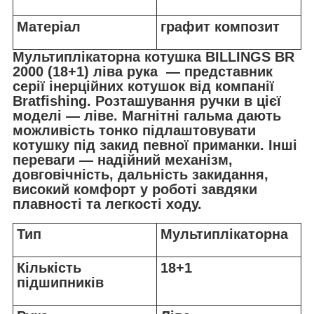
Матеріал
графит композит
Мультиплікаторна котушка
BILLINGS BR
2000 (18+1) ліва рука — представник
серії інерційних котушок від компанії
Bratfishing. Розташування ручки в цієї
моделі — ліве. Магнітні гальма дають
можливість тонко підлаштовувати
котушку під закид певної приманки. Інші
переваги — надійний механізм,
довговічність, дальність закидання,
високий комфорт у роботі завдяки
плавності та легкості ходу.
Тип
Мультиплікаторна
Кількість
18+1
підшипників