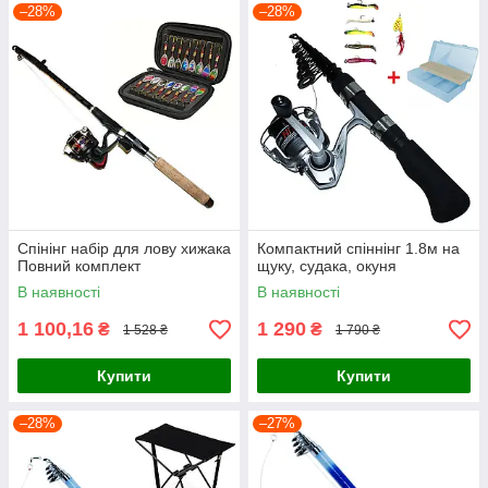
–28%
–28%
Спінінг набір для лову хижака
Компактний спіннінг 1.8м на
Повний комплект
щуку, судака, окуня
В наявності
В наявності
1 100,16
1 290
₴
₴
1 528 ₴
1 790 ₴
Купити
Купити
–28%
–27%