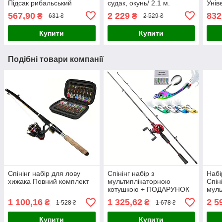
Підсак рибальський
судак, окунь/ 2.1 м.
Унів
складний
567,90
2 229
832
₴
₴
631 ₴
2 529 ₴
Купити
Купити
Подібні товари компанії
Спінінг набір для лову
Спінінг набір з
Набі
хижака Повний комплект
мультиплікаторною
Спіні
котушкою + ПОДАРУНОК
муль
(Набір блешень з 5
кот
1 100,16
1 325,62
2 5
₴
₴
1 528 ₴
1 678 ₴
Преміум металевих
комп
спіннербейтів)
Купити
Купити