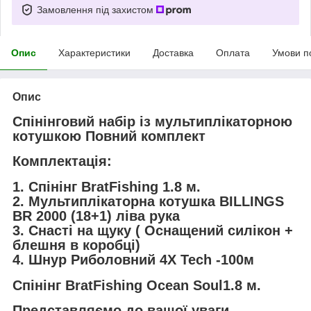
Замовлення під захистом
Опис
Характеристики
Доставка
Оплата
Умови п
Опис
Спінінговий набір із мультиплікаторною
котушкою Повний комплект
Комплектація:
1. Спінінг BratFishing 1.8 м.
2. Мультиплікаторна котушка BILLINGS
BR 2000 (18+1) ліва рука
3. Снасті на щуку ( Оснащений силікон +
блешня в коробці)
4. Шнур Риболовний 4X Tech -100м
Спінінг BratFishing Ocean Soul1.8 м.
Представляємо до вашої уваги