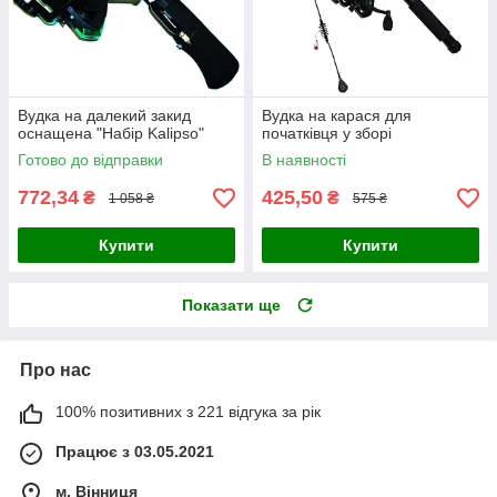
Вудка на далекий закид
Вудка на карася для
оснащена "Набір Kalipso"
початківця у зборі
Готово до відправки
В наявності
772,34
425,50
₴
₴
1 058 ₴
575 ₴
Купити
Купити
Показати ще
Про нас
100% позитивних з 221 відгука за рік
Працює з 03.05.2021
м. Вінниця