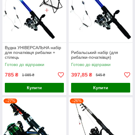
Вудка УНІВЕРСАЛЬНА набір
для початківця рибалки +
Рибальський набір (для
стілець
рибалки-початківця)
Готово до відправки
Готово до відправки
785
397,85
₴
₴
1 085 ₴
545 ₴
Купити
Купити
–27%
–26%